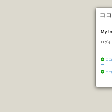
ココ
My 
ログイ
コ
ー
コ