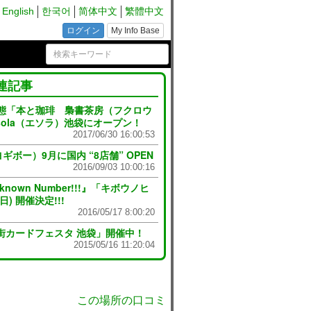
English
한국어
简体中文
繁體中文
ログイン
My Info Base
連記事
s” 新業態「本と珈琲 梟書茶房（フクロウ
sola（エソラ）池袋にオープン！
2017/06/30 16:00:53
ギボー）9月に国内 “8店舗” OPEN
2016/09/03 10:00:16
nown Number!!!』「キボウノヒ
) 開催決定!!!
2016/05/17 8:00:20
街カードフェスタ 池袋」開催中！
2015/05/16 11:20:04
この場所の口コミ