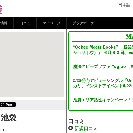
 ココシル池袋
日本語
新情報
口コミ
マイページ
ブックマーク
関
“Coffee Meets Book
ショサボウ）」 ６月３０日、E
魔法のビーズソファ Yogibo（ヨ
5/25発売デビューシングル『Unk
カリ」インストアイベント5/22(日
池袋エリア活性キャンペーン「
ラ池袋
口コミ
新規口コミ
12-1