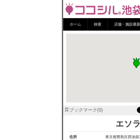
エソラ池袋 |
ホーム
検索
店舗・施設最
ブックマーク
0
エソ
住所
東京都豊島区西池袋1-