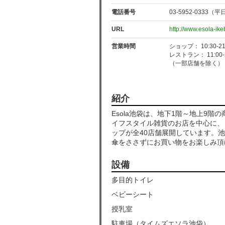
電話番号
03-5952-0333（平
URL
http://www.esola-ik
営業時間
ショップ： 10:30-21
レストラン： 11:00-2
（一部店舗を除く）
紹介
Esola池袋は、地下1階～地上9
イフスタイル雑貨のお店を中心に、
ップが全40店舗展開しています。
傘をささずにお買い物をお楽しみ頂
設備
多目的トイレ
ベビーシート
授乳室
駐車場（タイムズエソラ池袋）