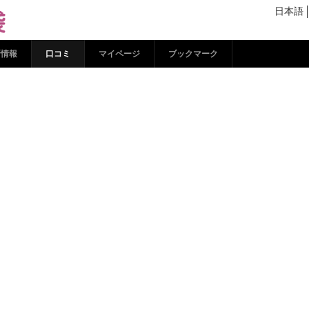
 ココシル池袋
日本語
新情報
口コミ
マイページ
ブックマーク