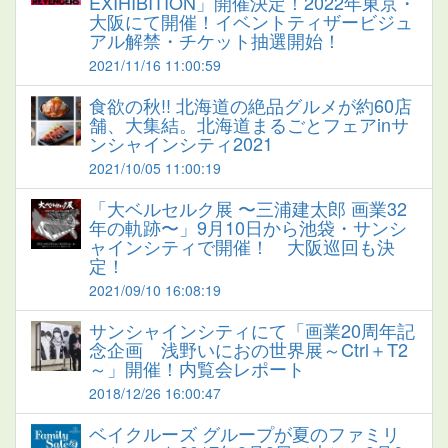
EXIHIBITION」開催決定！2022年東京・
大阪にて開催！イベントティザービジュ
アル解禁・チケット抽選開始！
2021/11/16 11:00:59
食欲の秋!! 北海道の絶品グルメが約60店
舗、大集結。北海道まるごとフェアinサ
ンシャインシティ2021
2021/10/05 11:00:19
「大ベルセルク展 〜三浦建太郎 画業32
年の軌跡〜」9月10日から池袋・サンシ
ャインシティで開催！ 大阪巡回も決
定！
2021/09/10 16:08:19
サンシャインシティにて「画業20周年記
念企画 浅野いにおの世界展～Ctrl＋T2
～」開催！内覧会レポート
2018/12/26 16:00:47
ベイクルーズ グループが夏のファミリ