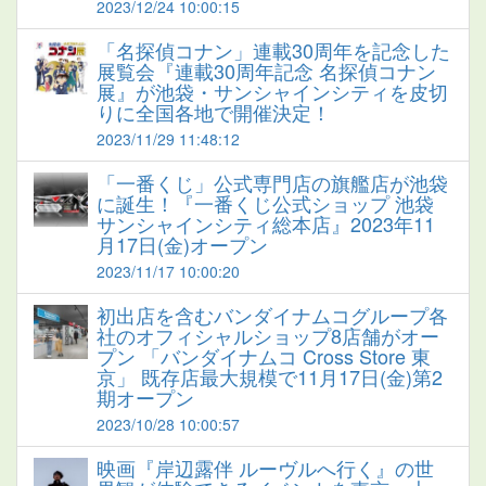
2023/12/24 10:00:15
「名探偵コナン」連載30周年を記念した
展覧会『連載30周年記念 名探偵コナン
展』が池袋・サンシャインシティを皮切
りに全国各地で開催決定！
2023/11/29 11:48:12
「一番くじ」公式専門店の旗艦店が池袋
に誕生！『一番くじ公式ショップ 池袋
サンシャインシティ総本店』2023年11
月17日(金)オープン
2023/11/17 10:00:20
初出店を含むバンダイナムコグループ各
社のオフィシャルショップ8店舗がオー
プン 「バンダイナムコ Cross Store 東
京」 既存店最大規模で11月17日(金)第2
期オープン
2023/10/28 10:00:57
映画『岸辺露伴 ルーヴルへ行く』の世