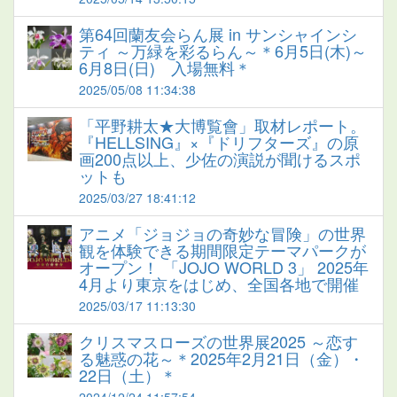
第64回蘭友会らん展 in サンシャインシ
ティ ～万緑を彩るらん～＊6月5日(木)～
6月8日(日) 入場無料＊
2025/05/08 11:34:38
「平野耕太★大博覧會」取材レポート。
『HELLSING』×『ドリフターズ』の原
画200点以上、少佐の演説が聞けるスポ
ットも
2025/03/27 18:41:12
アニメ「ジョジョの奇妙な冒険」の世界
観を体験できる期間限定テーマパークが
オープン！ 「JOJO WORLD 3」 2025年
4月より東京をはじめ、全国各地で開催
2025/03/17 11:13:30
クリスマスローズの世界展2025 ～恋す
る魅惑の花～＊2025年2月21日（金）・
22日（土）＊