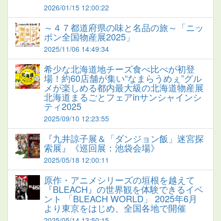
2026/01/15 12:00:22
～４７都道府県の味と名品の旅～「ニッ
ポン全国物産展2025」
2025/11/06 14:49:34
希少な北海道地チーズ食べ比べが初登
場！約60店舗が集い“なまらうめぇ”グル
メが楽しめる都内最大級の北海道物産展
北海道まるごとフェアinサンシャインシ
ティ2025
2025/09/10 12:23:55
『九井諒子展＆「ダンジョン飯」迷宮探
索展』《巡回展：池袋会場》
2025/05/18 12:00:11
原作・アニメシリーズの垣根を越えて
『BLEACH』の世界観を体験できるイベ
ント 「BLEACH WORLD」 2025年6月
より東京をはじめ、全国各地で開催
2025/05/14 13:50:15