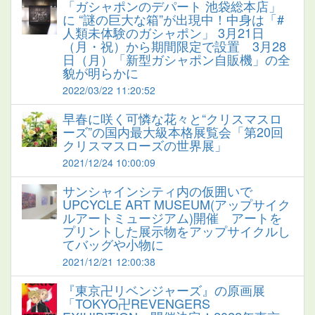
「ガシャポンのデパート 池袋総本店」
に “謎の巨大な箱”が出現中！中身は「#
人類未体験のガシャポン」 3月21日
（月・祝）から期間限定で設置 3月28
日（月）「新型ガシャポン自販機」の全
貌が明らかに
2022/03/22 11:20:52
早春に咲く可憐な花々と“クリスマスロ
ーズ”の国内最大級本格展覧会「第20回
クリスマスローズの世界展」
2021/12/24 10:00:09
サンシャインシティ内の仮囲いで
UPCYCLE ART MUSEUM(アップサイク
ルアートミュージアム)開催 アートを
プリントした展示物をアップサイクルし
てバッグや小物に
2021/12/21 12:00:38
『東京卍リベンジャーズ』の原画展
「TOKYO卍REVENGERS