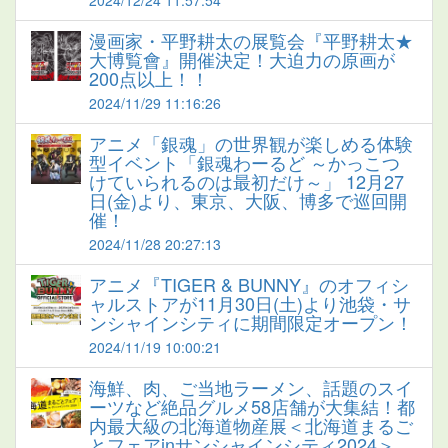
2024/12/24 11:57:54
漫画家・平野耕太の展覧会『平野耕太★
大博覧會』開催決定！大迫力の原画が
200点以上！！
2024/11/29 11:16:26
アニメ「銀魂」の世界観が楽しめる体験
型イベント「銀魂わーるど ～かっこつ
けていられるのは最初だけ～」 12月27
日(金)より、東京、大阪、博多で巡回開
催！
2024/11/28 20:27:13
アニメ『TIGER & BUNNY』のオフィシ
ャルストアが11月30日(土)より池袋・サ
ンシャインシティに期間限定オープン！
2024/11/19 10:00:21
海鮮、肉、ご当地ラーメン、話題のスイ
ーツなど絶品グルメ58店舗が大集結！都
内最大級の北海道物産展＜北海道まるご
とフェアinサンシャインシティ2024＞