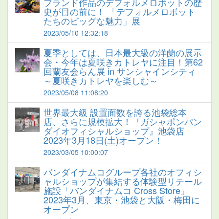
ブランド作品のデフォルメロボットの歴
史が目の前に！ 「デフォルメロボット
たちのビッグな魅力」展
2023/05/10 12:32:18
夏季としては、日本最大級の洋蘭の展示
会・今年は夏咲きカトレヤに注目！第62
回蘭友会らん展 in サンシャインシティ
～夏咲きカトレヤを楽しむ～
2023/05/08 11:08:20
世界最大級 設置面数を誇る池袋総本
店、さらに規模拡大！『ガシャポンバン
ダイオフィシャルショップ』池袋店
2023年3月18日(土)オープン！
2023/03/05 10:00:07
バンダイナムコグループ各社のオフィシ
ャルショップが集結する体験型リテール
施設「バンダイナムコ Cross Store」
2023年3月、東京・池袋と大阪・梅田に
オープン