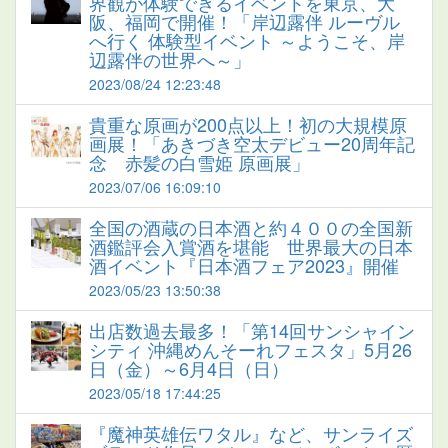
界観が体験できるイベントを東京、大
阪、福岡で開催！「岸辺露伴 ルーヴル
へ行く 体験型イベント ～ようこそ、岸
辺露伴の世界へ～」
2023/08/24 12:23:48
貴重な原画が200点以上！初の大規模原
画展！「あきづき空太デビュー20周年記
念 赤髪の白雪姫 原画展」
2023/07/06 16:09:10
全国の酒蔵の日本酒と約４００の全国新
酒鑑評会入賞酒を堪能 世界最大の日本
酒イベント『日本酒フェア2023』開催
2023/05/23 13:50:38
出店数過去最多！「第14回サンシャイン
シティ 沖縄めんそーれフェスタ」5月26
日（金）～6月4日（日）
2023/05/18 17:44:25
『魔神英雄伝ワタル』など、サンライズ