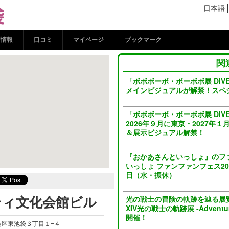
ティ文化会館ビル | コ
日本語
新情報
口コミ
マイページ
ブックマーク
関
「ボボボーボ・ボーボボ展 DIVE I
メインビジュアルが解禁！スペ
「ボボボーボ・ボーボボ展 DIVE I
2026年９月に東京・2027年
＆展示ビジュアル解禁！
『おかあさんといっしょ』のフ
いっしょ ファンファンフェス202
日（水・振休）
ティ文化会館ビル
光の戦士の冒険の軌跡を辿る展
XIV光の戦士の軌跡展 -Adventur
開催！
都豊島区東池袋３丁目１−４