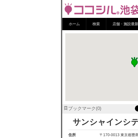
サンシャインシ
コシル池袋
ホーム
検索
店舗・施設最
ブックマーク
0
サンシャインシ
住所
〒170-0013 東京