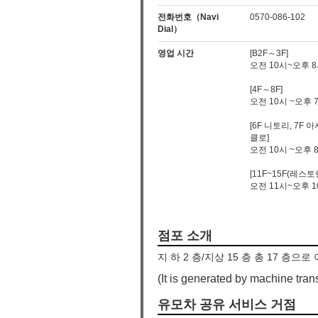
전화번호（Navi
0570-086-102
Dial）
영업 시간
[B2F～3F]
오전 10시~오후 
[4F～8F]
오전 10시 ~오후 
[6F 니토리, 7F 
클로]
오전 10시 ~오후 
[11F~15F(레스토
오전 11시~오후 1
점포 소개
지 하 2 층/지상 15 층 총 17 층
(It is generated by machine trans
유모차 공유 서비스 거점