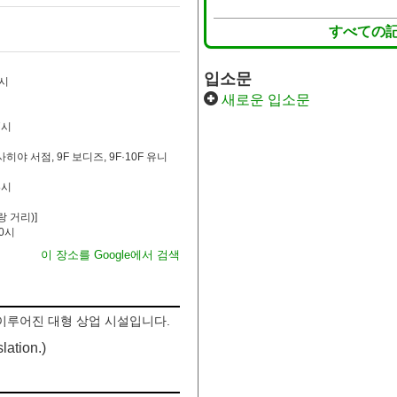
すべての
입소문
8시
새로운 입소문
7시
아사히야 서점, 9F 보디즈, 9F·10F 유니
8시
랑 거리)]
0시
이 장소를 Google에서 검색
으로 이루어진 대형 상업 시설입니다.
lation.)