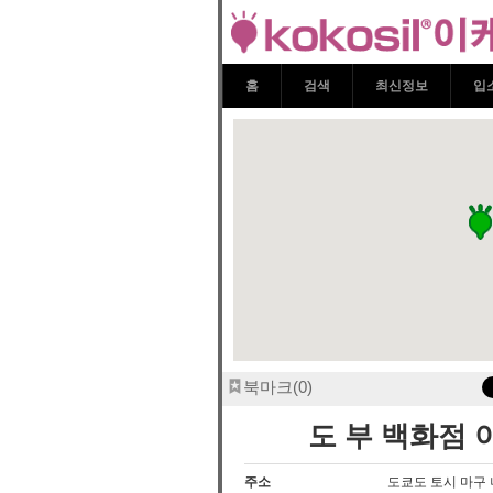
도 부 백화점 이케
케부쿠로
홈
검색
최신정보
입
북마크
0
도 부 백화점 
주소
도쿄도 토시 마구 니