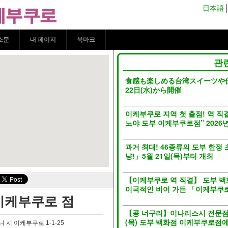
부쿠로 점 | kokosil 이
日本語
소문
내 페이지
북마크
관
食感も楽しめる台湾スイーツや
22日(水)から開催
이케부쿠로 지역 첫 출점! 역 직
노야 도부 이케부쿠로점” 2026년 
과거 최대! 46종류의 도부 한정
냥!」5월 21일(목)부터 개최
【이케부쿠로 역 직결】 도부 백
이국적인 비어 가든 「이케부쿠
이케부쿠로 점
【콩 너구리】이나리스시 전문점 “
(목) 도부 백화점 이케부쿠로점
 시 이케부쿠로 1-1-25