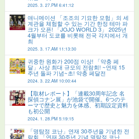
2025. 3. 27.PM 6:41:12
애니메이션 「조조의 기묘한 모험」의 세
계관을 체험할 수 있는 기간 한정 테마 파
크가 오픈! 「JOJO WORLD 3」 2025년
4월부터 도쿄를 비롯해 전국 각지에서 개
최
2025. 3. 17.AM 11:13:30
귀중한 원화가 200점 이상! 「약충 페
달」사상 최대 규모의 전람회! ~연재 15
주년 돌파 기념~초! 약충 페달전
2024. 3. 22.AM 10:00:44
【取材レポート】「連載30周年記念 名
探偵コナン展」が池袋で開催。6つのテ
ーマで歴史と魅力を体感、初期設定資料
も初公開
2024. 1. 28.PM 5:19:15
「명탐정 코난」연재 30주년을 기념한 전
람회 「연재 30주년 기념 명탐정 코난