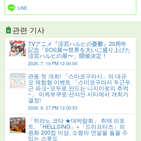
LINE
관련 기사
TVアニメ『涼宮ハルヒの憂鬱』20周年
記念「SOS展〜世界を大いに盛り上げた
涼宮ハルヒの展〜」開催決定！
2026. 7. 10.PM 12:00:00
관동 첫 개최! 「스미코구라시」의 대규
모 체험형 이벤트 「스미코구라시 두근두
근 파크~모두로 만드는 니지이로의 추억
~」 이케부쿠로·선샤인 시티에서 개최가
결정!
2026. 6. 27.PM 12:00:53
「히라노 코타 ★대박람회」 취재 리포
트. 「HELLSING」×「드리프터즈」의
원화 200점 이상, 소령의 연설을 들을 수
있는 스폿도